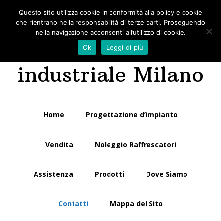
Passa
Passa
Questo sito utilizza cookie in conformità alla policy e cookie
Impianti di
alla
al
che rientrano nella responsabilità di terze parti. Proseguendo
navigazione
contenuto
nella navigazione acconsenti all’utilizzo di cookie.
riscaldamento
primaria
principale
Ok
Leggi di più
industriale Milano
Home
Progettazione d’impianto
Vendita
Noleggio Raffrescatori
Assistenza
Prodotti
Dove Siamo
Contatti
Mappa del Sito