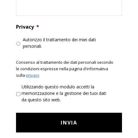
Privacy
*
Autorizzo il trattamento dei miei dati
personali.
Consenso al trattamento dei dati personali secondo
le condizioni espresse nella pagina d'informativa
sulla
privacy
P
Utilizzando questo modulo accetti la
r
memorizzazione e la gestione dei tuoi dati
i
da questo sito web.
v
a
c
y
*