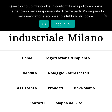
Passa
Passa
Questo sito utilizza cookie in conformità alla policy e cookie
Impianti di
alla
al
che rientrano nella responsabilità di terze parti. Proseguendo
navigazione
contenuto
nella navigazione acconsenti all’utilizzo di cookie.
riscaldamento
primaria
principale
Ok
Leggi di più
industriale Milano
Home
Progettazione d’impianto
Vendita
Noleggio Raffrescatori
Assistenza
Prodotti
Dove Siamo
Contatti
Mappa del Sito