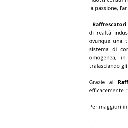
la passione, l’ar
I
Raffrescatori 
di realtà indus
ovunque una te
sistema di co
omogenea, in 
tralasciando gli 
Grazie ai
Raf
efficacemente ri
Per maggiori in