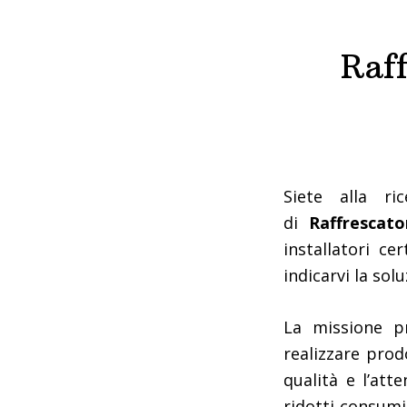
Raff
Siete alla ri
di
Raffrescato
installatori ce
indicarvi la sol
La missione p
realizzare prodo
qualità e l’att
ridotti consumi