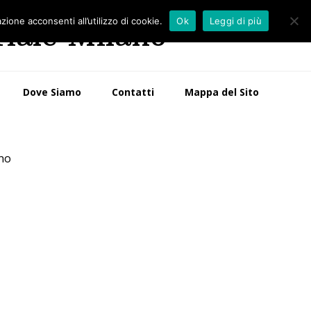
zione acconsenti all’utilizzo di cookie.
Ok
Leggi di più
riale Milano
Dove Siamo
Contatti
Mappa del Sito
ano