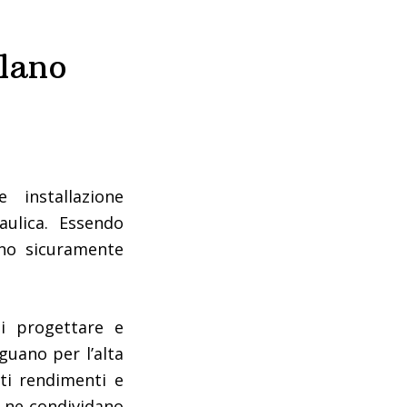
ilano
 installazione
aulica. Essendo
anno sicuramente
i progettare e
nguano per l’alta
lti rendimenti e
e ne condividano