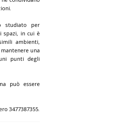
ioni.
 studiato per
 spazi, in cui è
imili ambienti,
a mantenere una
ni punti degli
ema può essere
mero 3477387355.