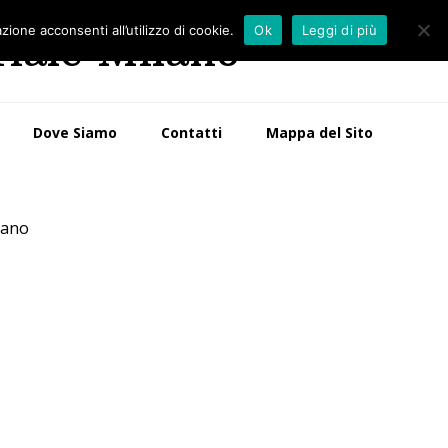
zione acconsenti all’utilizzo di cookie.
Ok
Leggi di più
riale Milano
Dove Siamo
Contatti
Mappa del Sito
lano