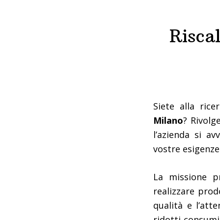
Risca
Siete alla rice
Milano
? Rivolge
l’azienda si a
vostre esigenze
La missione p
realizzare prodo
qualità e l’att
ridotti consumi