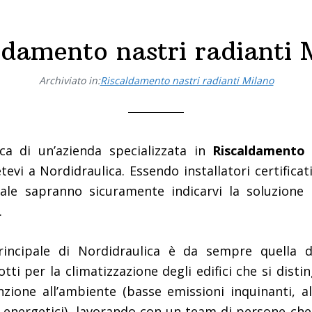
ldamento nastri radianti 
Archiviato in:
Riscaldamento nastri radianti Milano
rca di un’azienda specializzata in
Riscaldamento 
tevi a Nordidraulica. Essendo installatori certificati,
vvale sapranno sicuramente indicarvi la soluzione 
.
rincipale di Nordidraulica è da sempre quella d
tti per la climatizzazione degli edifici che si disti
enzione all’ambiente (basse emissioni inquinanti, a
 energetici), lavorando con un team di persone ch