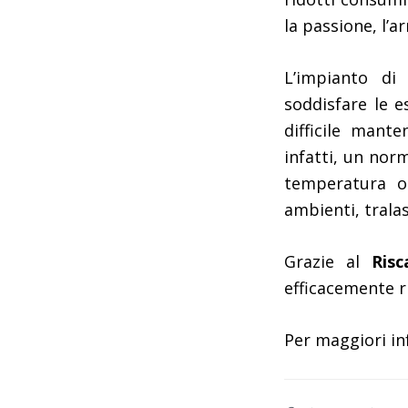
la passione, l’ar
L’impianto d
soddisfare le e
difficile mant
infatti, un no
temperatura o
ambienti, tralas
Grazie al
Ris
efficacemente ri
Per maggiori in