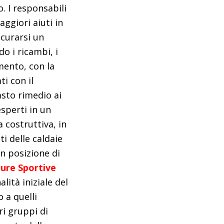
. I responsabili
ggiori aiuti in
icurarsi un
o i ricambi, i
amento, con la
ti con il
asto rimedio ai
sperti in un
 costruttiva, in
i delle caldaie
 in posizione di
ure Sportive
lità iniziale del
 a quelli
ri gruppi di