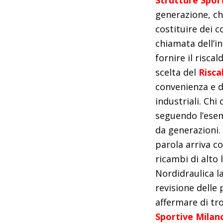
Strutture Spor
generazione, ch
costituire dei c
chiamata dell’i
fornire il risca
scelta del
Risca
convenienza e d
industriali. Chi
seguendo l’esem
da generazioni
parola arriva c
ricambi di alto 
Nordidraulica l
revisione delle
affermare di tr
Sportive Milan