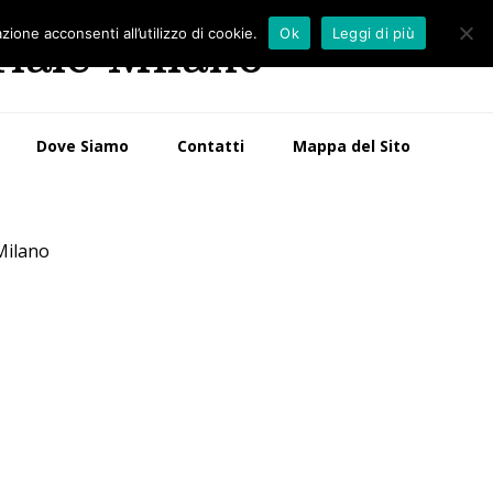
zione acconsenti all’utilizzo di cookie.
Ok
Leggi di più
riale Milano
Dove Siamo
Contatti
Mappa del Sito
Milano