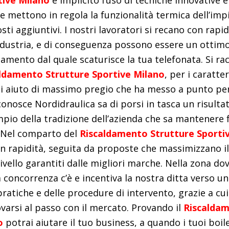
tive Milano
è implicito l’uso di tecniche innovative e
e mettono in regola la funzionalità termica dell’im
osti aggiuntivi. I nostri lavoratori si recano con rapid
ndustria, e di conseguenza possono essere un ottimo
ldamento dal quale scaturisce la tua telefonata. Si r
ldamento Strutture Sportive Milano
, per i caratter
i aiuto di massimo pregio che ha messo a punto per 
 conosce Nordidraulica sa di porsi in tasca un risulta
pio della tradizione dell’azienda che sa mantenere f
. Nel comparto del
Riscaldamento Strutture Sporti
on rapidità, seguita da proposte che massimizzano i
livello garantiti dalle migliori marche. Nella zona do
a concorrenza c’è e incentiva la nostra ditta verso u
 pratiche e delle procedure di intervento, grazie a c
ovarsi al passo con il mercato. Provando il
Riscaldam
o
potrai aiutare il tuo business, a quando i tuoi boile