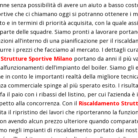
nne senza possibilità di avere un aiuto a basso costo
ortive che ci chiamano oggi si potranno ottenere i ma
o e in termini di priorità acquisita, con la quale ass
 parte delle squadre. Siamo pronti a lavorare portand
azioni all’interno di una pianificazione per il riscald
rre i prezzi che facciamo al mercato. I dettagli cura
Strutture Sportive Milano
portano da anni il più v
alfunzionamenti dell’impianto del boiler. Siamo gli e
e in conto le importanti realtà della migliore tecnica
za commerciale spinge al più sperato esito. I risultat
a il paio con i ribassi del listino, per cui l’azienda è
petto alla concorrenza. Con il
Riscaldamento Strutt
ta il ripristino dei lavori che riporteranno la funziona
on avendo alcun prezzo ulteriore quando comparato
amo negli impianti di riscaldamento portato dai nost