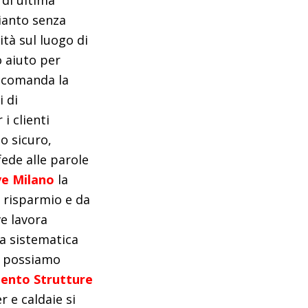
 di ultima
pianto senza
ità sul luogo di
 aiuto per
accomanda la
i di
i clienti
to sicuro,
ede alle parole
ve Milano
la
l risparmio e da
ve lavora
na sistematica
ui possiamo
ento Strutture
r e caldaie si