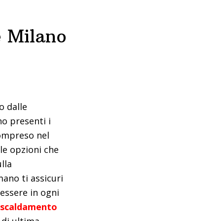
e Milano
o dalle
no presenti i
Compreso nel
e opzioni che
lla
mano ti assicuri
essere in ogni
iscaldamento