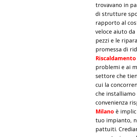
trovavano in pa
di strutture sp
rapporto al cost
veloce aiuto da
pezzi e le ripar
promessa di ridu
Riscaldamento 
problemi e ai m
settore che tien
cui la concorren
che installiamo f
convenienza ris
Milano
è implici
tuo impianto, n
pattuiti. Credi